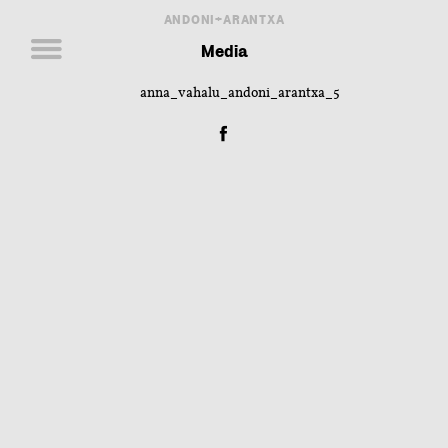
ANDONI+ARANTXA
Media
anna_vahalu_andoni_arantxa_5